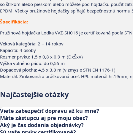
so štrkom alebo pieskom alebo môžete pod hojdačku použiť zatr
EPDM. Všetky pružinové hojdačky spĺňajú bezpečnostnú normu
Špecifikácia:
Pružinová hojdačka Loďka VVZ-SH016 je certifikovaná podľa ST
Veková kategória: 2 – 14 rokov
Kapacita: 4 osoby
Rozmer prvku: 1,5 x 0,8 x 0,9 m (DxŠxV)
Výška voľného pádu: do 0,55 m
Dopadová plocha: 4,5 x 3,8 m (v zmysle STN EN 1176-1)
Materiál: Zinkovaná a práškovaná oceľ, HPL materiál hr.19mm, n
Najčastejšie otázky
Viete zabezpečiť dopravu až ku mne?
Máte zástupcu aj pre moju obec?
Aký je čas dodania objednávky?
Sú vaše prvky certifikované?