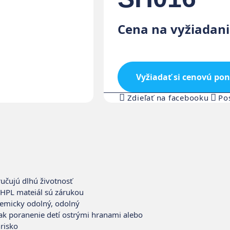
Cena na vyžiadani
Vyžiadať si cenovú po
Zdieľať na facebooku
Po
učujú dlhú životnosť
 HPL mateiál sú zárukou
chemicky odolný, odolný
tak poranenie detí ostrými hranami alebo
risko