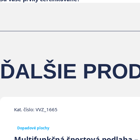
ĎALŠIE PROD
Kat. číslo: VVZ_1665
Dopadové plochy
Multifunkčná športová podlaha –