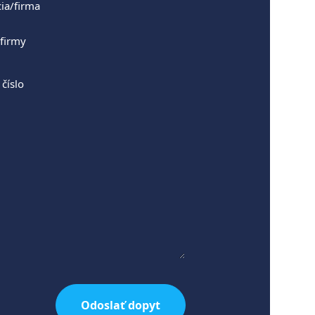
ia/firma
 číslo
Odoslať dopyt