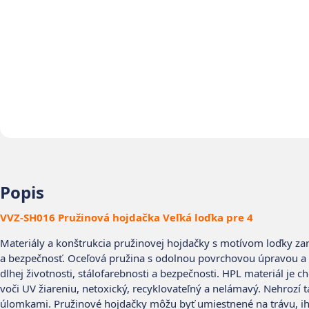
Popis
VVZ-SH016 Pružinová hojdačka Veľká loďka pre 4
Materiály a konštrukcia pružinovej hojdačky s motívom loďky zar
a bezpečnosť. Oceľová pružina s odolnou povrchovou úpravou a
dlhej životnosti, stálofarebnosti a bezpečnosti. HPL materiál je 
voči UV žiareniu, netoxický, recyklovateľný a nelámavý. Nehrozí 
úlomkami. Pružinové hojdačky môžu byť umiestnené na trávu, ih