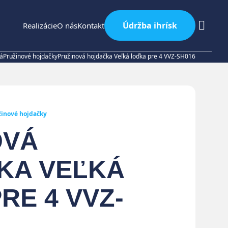
Údržba ihrísk
Realizácie
O nás
Kontakt
ká
Pružinové hojdačky
Pružinová hojdačka Veľká loďka pre 4 VVZ-SH016
žinové hojdačky
OVÁ
KA VEĽKÁ
RE 4 VVZ-