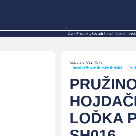
Úvod
Produkty
Bezúdržbové detské ihris
Kat. číslo: VVZ_1576
Bezúdržbové detské ihriská
Pru
PRUŽIN
HOJDAČ
LOĎKA P
SH016