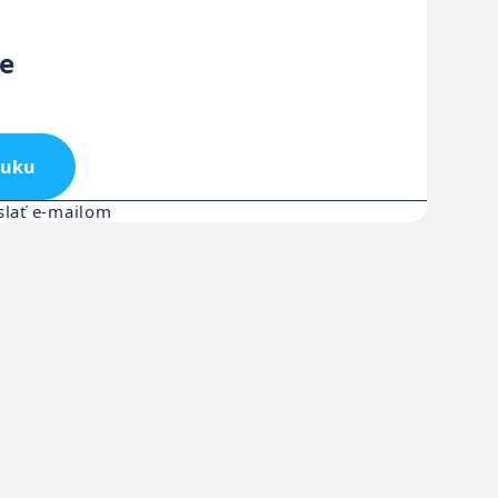
e
nuku
slať e-mailom