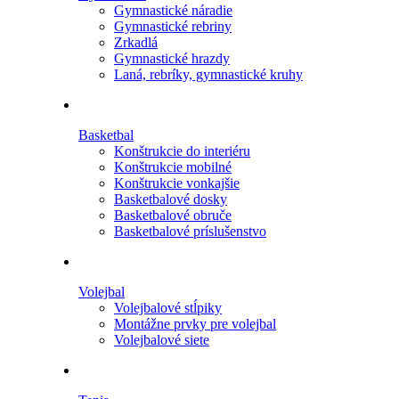
Gymnastické náradie
Gymnastické rebriny
Zrkadlá
Gymnastické hrazdy
Laná, rebríky, gymnastické kruhy
Basketbal
Konštrukcie do interiéru
Konštrukcie mobilné
Konštrukcie vonkajšie
Basketbalové dosky
Basketbalové obruče
Basketbalové príslušenstvo
Volejbal
Volejbalové stĺpiky
Montážne prvky pre volejbal
Volejbalové siete