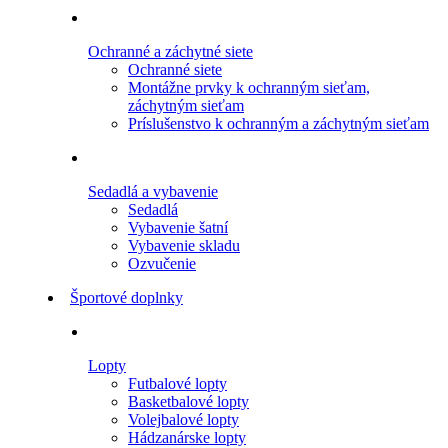
Ochranné a záchytné siete
Ochranné siete
Montážne prvky k ochranným sieťam,
záchytným sieťam
Príslušenstvo k ochranným a záchytným sieťam
Sedadlá a vybavenie
Sedadlá
Vybavenie šatní
Vybavenie skladu
Ozvučenie
Športové doplnky
Lopty
Futbalové lopty
Basketbalové lopty
Volejbalové lopty
Hádzanárske lopty