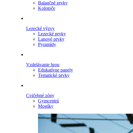
Balančné prvky
Kolotoče
Lezecké výzvy
Lezecké prvky
Lanové prvky
Pyramídy
Vzdelávanie hrou
Edukatívne panely
Tematické prvky
Cvičebné zóny
Gymcentrá
Mostíky