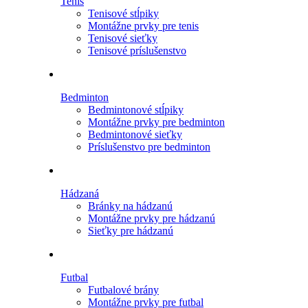
Tenis
Tenisové stĺpiky
Montážne prvky pre tenis
Tenisové sieťky
Tenisové príslušenstvo
Bedminton
Bedmintonové stĺpiky
Montážne prvky pre bedminton
Bedmintonové sieťky
Príslušenstvo pre bedminton
Hádzaná
Bránky na hádzanú
Montážne prvky pre hádzanú
Sieťky pre hádzanú
Futbal
Futbalové brány
Montážne prvky pre futbal