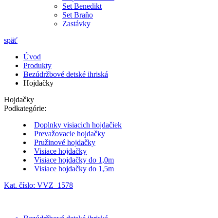
Set Benedikt
Set Braňo
Zastávky
späť
Úvod
Produkty
Bezúdržbové detské ihriská
Hojdačky
Hojdačky
Podkategórie:
Doplnky visiacich hojdačiek
Prevažovacie hojdačky
Pružinové hojdačky
Visiace hojdačky
Visiace hojdačky do 1,0m
Visiace hojdačky do 1,5m
Kat. číslo: VVZ_1578