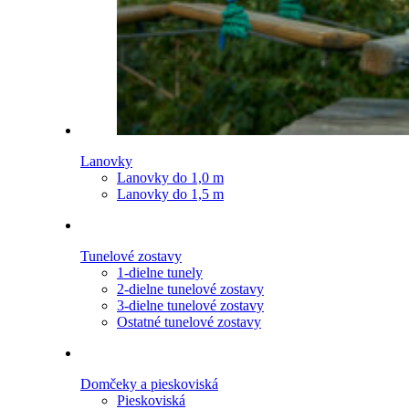
Lanovky
Lanovky do 1,0 m
Lanovky do 1,5 m
Tunelové zostavy
1-dielne tunely
2-dielne tunelové zostavy
3-dielne tunelové zostavy
Ostatné tunelové zostavy
Domčeky a pieskoviská
Pieskoviská