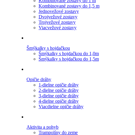
Kombinované zostavy do 1 m
Kombinované zostavy do 1,5 m
Jednovežové zostavy
Dvojvežové zostavy
Trojvežové zostavy
Viacvežové zostavy
Šmýkalky s hojdačkou
Šmýkalky s hojdačkou do 1,0m
Šmýkalky s hojdačkou do 1,5m
Opičie dráhy
1-dielne opičie dráhy
2-dielne opičie dráhy
3-dielne opičie dráhy
4-dielne opičie dráhy
Viacdielne opičie dráhy
Aktivita a pohyb
Trampolíny do zeme