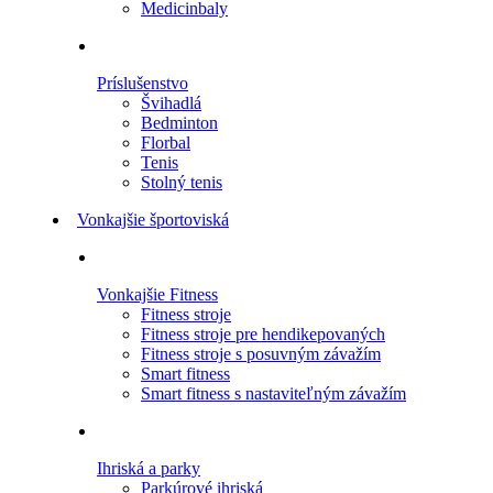
Medicinbaly
Príslušenstvo
Švihadlá
Bedminton
Florbal
Tenis
Stolný tenis
Vonkajšie športoviská
Vonkajšie Fitness
Fitness stroje
Fitness stroje pre hendikepovaných
Fitness stroje s posuvným závažím
Smart fitness
Smart fitness s nastaviteľným závažím
Ihriská a parky
Parkúrové ihriská