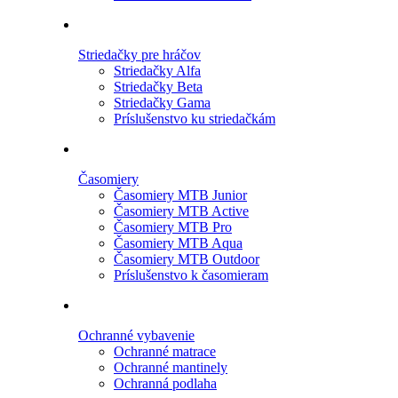
Striedačky pre hráčov
Striedačky Alfa
Striedačky Beta
Striedačky Gama
Príslušenstvo ku striedačkám
Časomiery
Časomiery MTB Junior
Časomiery MTB Active
Časomiery MTB Pro
Časomiery MTB Aqua
Časomiery MTB Outdoor
Príslušenstvo k časomieram
Ochranné vybavenie
Ochranné matrace
Ochranné mantinely
Ochranná podlaha