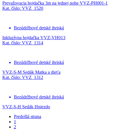
Prevažovacia hojdačka 3m na jednej nohe VVZ-PH001-1
Kat. číslo: VVZ_1520
Bezúdržbové detské ihriská
Inkluzívna hojdačka VVZ-VH013
Kat. číslo: VVZ_1314
Bezúdržbové detské ihriská
VVZ-S-M Sedák Matka a dieťa
Kat. číslo: VVZ_1312
Bezúdržbové detské ihriská
VVZ-S-H Sedák Hniezdo
Predošlá strana
1
2