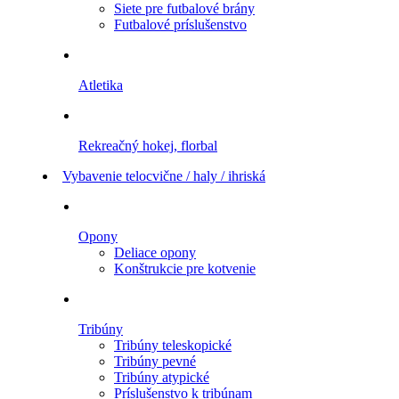
Siete pre futbalové brány
Futbalové príslušenstvo
Atletika
Rekreačný hokej, florbal
Vybavenie telocvične / haly / ihriská
Opony
Deliace opony
Konštrukcie pre kotvenie
Tribúny
Tribúny teleskopické
Tribúny pevné
Tribúny atypické
Príslušenstvo k tribúnam