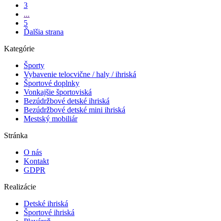
3
...
5
Ďalšia strana
Kategórie
Športy
Vybavenie telocvične / haly / ihriská
Športové doplnky
Vonkajšie športoviská
Bezúdržbové detské ihriská
Bezúdržbové detské mini ihriská
Mestský mobiliár
Stránka
O nás
Kontakt
GDPR
Realizácie
Detské ihriská
Športové ihriská