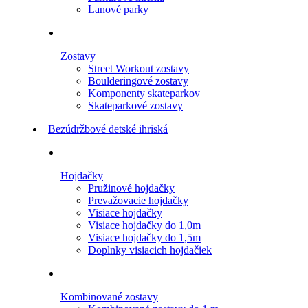
Lanové parky
Zostavy
Street Workout zostavy
Boulderingové zostavy
Komponenty skateparkov
Skateparkové zostavy
Bezúdržbové detské ihriská
Hojdačky
Pružinové hojdačky
Prevažovacie hojdačky
Visiace hojdačky
Visiace hojdačky do 1,0m
Visiace hojdačky do 1,5m
Doplnky visiacich hojdačiek
Kombinované zostavy