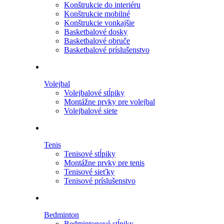
Konštrukcie do interiéru
Konštrukcie mobilné
Konštrukcie vonkajšie
Basketbalové dosky
Basketbalové obruče
Basketbalové príslušenstvo
Volejbal
Volejbalové stĺpiky
Montážne prvky pre volejbal
Volejbalové siete
Tenis
Tenisové stĺpiky
Montážne prvky pre tenis
Tenisové sieťky
Tenisové príslušenstvo
Bedminton
Bedmintonové stĺpiky