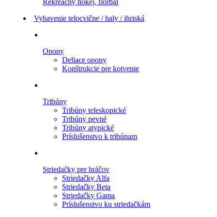
Rekreačný hokej, florbal
Vybavenie telocvične / haly / ihriská
Opony
Deliace opony
Konštrukcie pre kotvenie
Tribúny
Tribúny teleskopické
Tribúny pevné
Tribúny atypické
Príslušenstvo k tribúnam
Striedačky pre hráčov
Striedačky Alfa
Striedačky Beta
Striedačky Gama
Príslušenstvo ku striedačkám