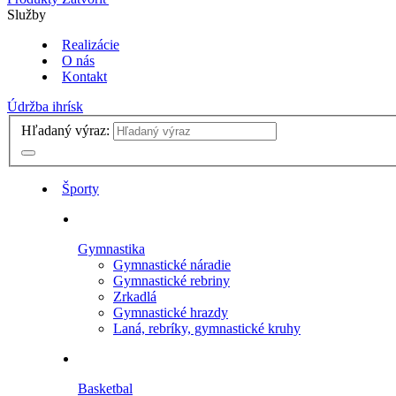
Služby
Realizácie
O nás
Kontakt
Údržba ihrísk
Hľadaný výraz:
Športy
Gymnastika
Gymnastické náradie
Gymnastické rebriny
Zrkadlá
Gymnastické hrazdy
Laná, rebríky, gymnastické kruhy
Basketbal