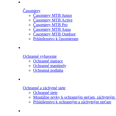
Časomiery
Časomiery MTB Junior
Časomiery MTB Active
Časomiery MTB Pro
Časomiery MTB Aqua
Časomiery MTB Outdoor
Príslušenstvo k časomieram
Ochranné vybavenie
Ochranné matrace
Ochranné mantinely
Ochranná podlaha
Ochranné a záchytné siete
Ochranné siete
Montážne prvky k ochranným sieťam, záchytným 
Príslušenstvo k ochranným a záchytným sieťam