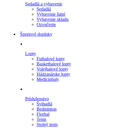
Sedadlá a vybavenie
Sedadlá
Vybavenie šatní
Vybavenie skladu
Ozvučenie
Športové doplnky
Lopty
Futbalové lopty
Basketbalové lopty
Volejbalové lopty
Hádzanárske lopty
Medicinbaly
Príslušenstvo
Švihadlá
Bedminton
Florbal
Tenis
Stolný tenis