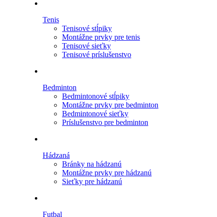
Tenis
Tenisové stĺpiky
Montážne prvky pre tenis
Tenisové sieťky
Tenisové príslušenstvo
Bedminton
Bedmintonové stĺpiky
Montážne prvky pre bedminton
Bedmintonové sieťky
Príslušenstvo pre bedminton
Hádzaná
Bránky na hádzanú
Montážne prvky pre hádzanú
Sieťky pre hádzanú
Futbal