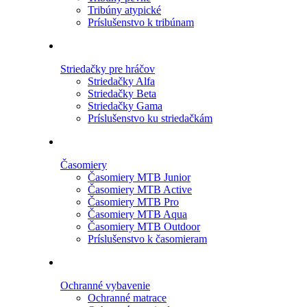
Tribúny atypické
Príslušenstvo k tribúnam
Striedačky pre hráčov
Striedačky Alfa
Striedačky Beta
Striedačky Gama
Príslušenstvo ku striedačkám
Časomiery
Časomiery MTB Junior
Časomiery MTB Active
Časomiery MTB Pro
Časomiery MTB Aqua
Časomiery MTB Outdoor
Príslušenstvo k časomieram
Ochranné vybavenie
Ochranné matrace