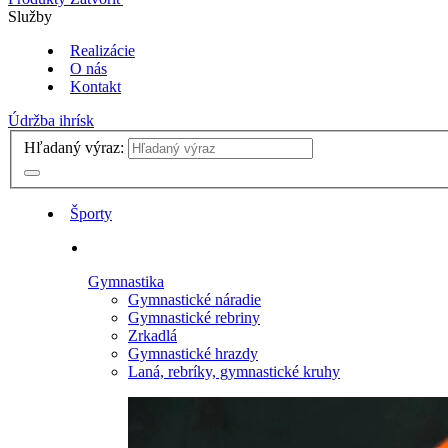
Služby
Realizácie
O nás
Kontakt
Údržba ihrísk
Hľadaný výraz:
Športy
Gymnastika
Gymnastické náradie
Gymnastické rebriny
Zrkadlá
Gymnastické hrazdy
Laná, rebríky, gymnastické kruhy