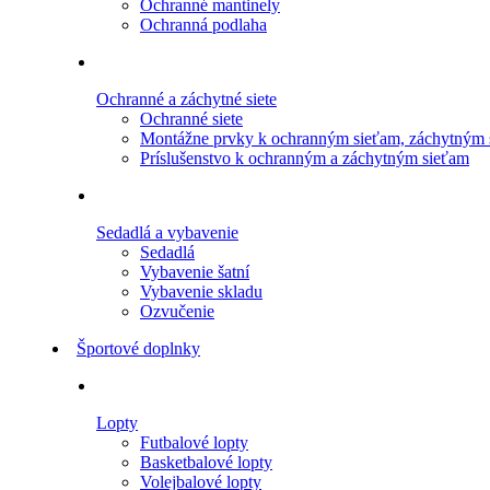
Ochranné mantinely
Ochranná podlaha
Ochranné a záchytné siete
Ochranné siete
Montážne prvky k ochranným sieťam, záchytným 
Príslušenstvo k ochranným a záchytným sieťam
Sedadlá a vybavenie
Sedadlá
Vybavenie šatní
Vybavenie skladu
Ozvučenie
Športové doplnky
Lopty
Futbalové lopty
Basketbalové lopty
Volejbalové lopty