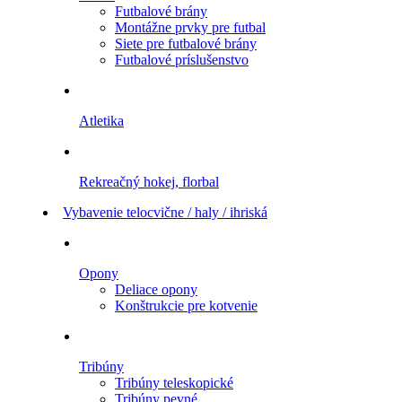
Futbalové brány
Montážne prvky pre futbal
Siete pre futbalové brány
Futbalové príslušenstvo
Atletika
Rekreačný hokej, florbal
Vybavenie telocvične / haly / ihriská
Opony
Deliace opony
Konštrukcie pre kotvenie
Tribúny
Tribúny teleskopické
Tribúny pevné