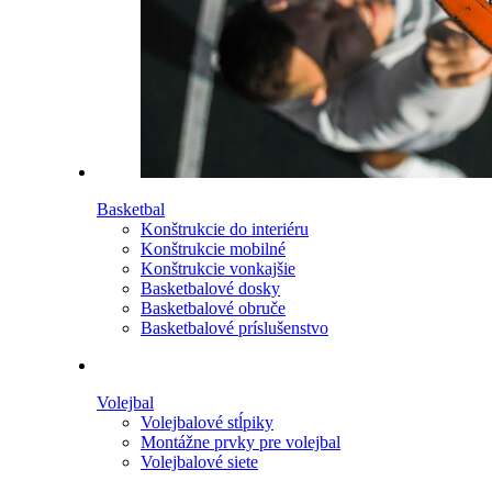
Basketbal
Konštrukcie do interiéru
Konštrukcie mobilné
Konštrukcie vonkajšie
Basketbalové dosky
Basketbalové obruče
Basketbalové príslušenstvo
Volejbal
Volejbalové stĺpiky
Montážne prvky pre volejbal
Volejbalové siete