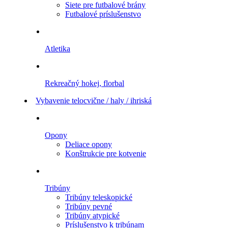
Siete pre futbalové brány
Futbalové príslušenstvo
Atletika
Rekreačný hokej, florbal
Vybavenie telocvične / haly / ihriská
Opony
Deliace opony
Konštrukcie pre kotvenie
Tribúny
Tribúny teleskopické
Tribúny pevné
Tribúny atypické
Príslušenstvo k tribúnam