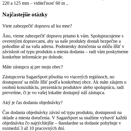
220 a 125 mm – viditeľnosť 60 m ..
Najčastejšie otázky
Viete zabezpečiť dopravu až ku mne?
Áno, vieme zabezpečiť dopravu priamo k vám. Spolupracujeme s
overenými dopravcami, aby sa naše produkty dostali bezpečne a
pohodlne až na vašu adresu. Podmienky doručenia sa môžu líšiť v
závislosti od typu produktu a miesta dodania – radi vám poskytneme
konkrétne informácie po dohode.
Máte zástupcu aj pre moju obec?
Zástupcovia SaganSport pôsobia vo viacerých regiónoch, no
dostupnosť sa môže líšiť podľa konkrétnej obce. Ak máte záujem o
osobnú konzultáciu, prezentáciu produktov alebo spoluprácu, radi
preveríme, či je vo vašej lokalite dostupný náš zástupca.
Aký je čas dodania objednávky?
Čas dodania objednávky závisí od typu produktu, dostupnosti na
sklade a miesta doručenia. V SaganSport sa snažíme vybaviť každú
objednávku čo najrýchlejšie – štandardne sa dodanie pohybuje v
rozmedzí 3 až 10 pracovných dní.