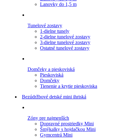
Lanovky do 1,5 m
Tunelové zostavy
1-dielne tunely
2-dielne tunelové zostavy
3-dielne tunelové zostavy
Ostatné tunelové zostavy
Domčeky a pieskoviská
Pieskoviská
Domčeky
Tienenie a krytie pieskoviska
Bezúdržbové detské mini ihriská
Zóny pre najmenších
Dopravné prostriedky Mini
Šmýkalky s hojdačkou Mini
Gymcentrá Mini