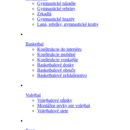
Gymnastické náradie
Gymnastické rebriny
Zrkadlá
Gymnastické hrazdy
Laná, rebríky, gymnastické kruhy
Basketbal
Konštrukcie do interiéru
Konštrukcie mobilné
Konštrukcie vonkajšie
Basketbalové dosky
Basketbalové obruče
Basketbalové príslušenstvo
Volejbal
Volejbalové stĺpiky
Montážne prvky pre volejbal
Volejbalové siete