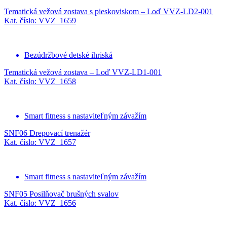
Tematická vežová zostava s pieskoviskom – Loď VVZ-LD2-001
Kat. číslo: VVZ_1659
Bezúdržbové detské ihriská
Tematická vežová zostava – Loď VVZ-LD1-001
Kat. číslo: VVZ_1658
Smart fitness s nastaviteľným závažím
SNF06 Drepovací trenažér
Kat. číslo: VVZ_1657
Smart fitness s nastaviteľným závažím
SNF05 Posilňovač brušných svalov
Kat. číslo: VVZ_1656