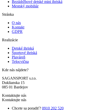
Bezúdržbové detské mini ihriská
Mestský mobiliár
Stránka
O nás
Kontakt
GDPR
Realizácie
Detské ihriská
Športové ihriská
Plaváreň
Telocvična
Kde nás nájdete?
SAGANSPORT s.r.o.
Duklianska 15
085 01 Bardejov
Kontaktujte nás
Kontaktujte nás
Chcete sa poradiť?
0910 202 520