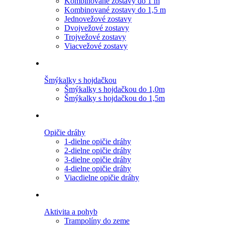
Kombinované zostavy do 1 m
Kombinované zostavy do 1,5 m
Jednovežové zostavy
Dvojvežové zostavy
Trojvežové zostavy
Viacvežové zostavy
Šmýkalky s hojdačkou
Šmýkalky s hojdačkou do 1,0m
Šmýkalky s hojdačkou do 1,5m
Opičie dráhy
1-dielne opičie dráhy
2-dielne opičie dráhy
3-dielne opičie dráhy
4-dielne opičie dráhy
Viacdielne opičie dráhy
Aktivita a pohyb
Trampolíny do zeme