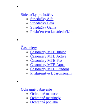
Striedačky pre hráčov
Striedačky Alfa
Striedačky Beta
Striedačky Gama
Príslušenstvo ku striedačkám
Časomiery
Časomiery MTB Junior
Časomiery MTB Active
Časomiery MTB Pro
Časomiery MTB Aqua
Časomiery MTB Outdoor
Príslušenstvo k časomieram
Ochranné vybavenie
Ochranné matrace
Ochranné mantinely
Ochranná podlaha