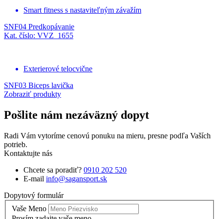
Smart fitness s nastaviteľným závažím
SNF04 Predkopávanie
Kat. číslo: VVZ_1655
Exterierové telocvične
SNF03 Biceps lavička
Zobraziť produkty
Pošlite nám nezáväzný dopyt
Radi Vám vytoríme cenovú ponuku na mieru, presne podľa Vaších
potrieb.
Kontaktujte nás
Chcete sa poradiť?
0910 202 520
E-mail
info@sagansport.sk
Dopytový formulár
Vaše Meno
Prosím zadajte vaše meno.