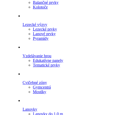
Balančné prvky
Kolotoče
Lezecké výzvy
Lezecké prvky
Lanové prvky
Pyramídy
Vzdelávanie hrou
Edukatívne panely
Tematické prvky
Cvičebné zóny
Gymcentrá
Mostíky
Lanovky
Lanovky do 1,0 m