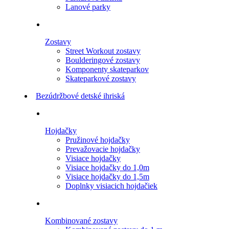
Lanové parky
Zostavy
Street Workout zostavy
Boulderingové zostavy
Komponenty skateparkov
Skateparkové zostavy
Bezúdržbové detské ihriská
Hojdačky
Pružinové hojdačky
Prevažovacie hojdačky
Visiace hojdačky
Visiace hojdačky do 1,0m
Visiace hojdačky do 1,5m
Doplnky visiacich hojdačiek
Kombinované zostavy