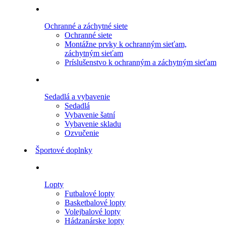
Ochranné a záchytné siete
Ochranné siete
Montážne prvky k ochranným sieťam,
záchytným sieťam
Príslušenstvo k ochranným a záchytným sieťam
Sedadlá a vybavenie
Sedadlá
Vybavenie šatní
Vybavenie skladu
Ozvučenie
Športové doplnky
Lopty
Futbalové lopty
Basketbalové lopty
Volejbalové lopty
Hádzanárske lopty