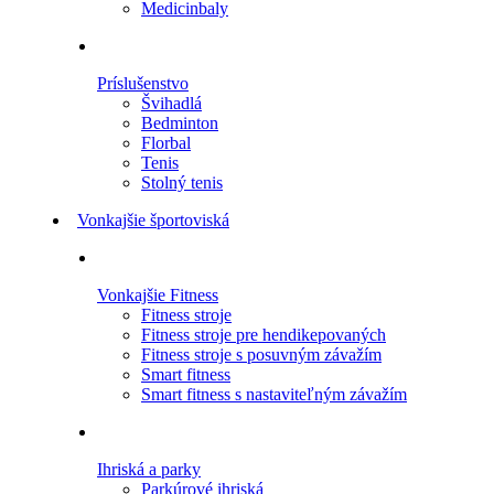
Medicinbaly
Príslušenstvo
Švihadlá
Bedminton
Florbal
Tenis
Stolný tenis
Vonkajšie športoviská
Vonkajšie Fitness
Fitness stroje
Fitness stroje pre hendikepovaných
Fitness stroje s posuvným závažím
Smart fitness
Smart fitness s nastaviteľným závažím
Ihriská a parky
Parkúrové ihriská