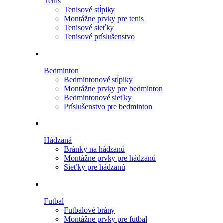
Tenis
Tenisové stĺpiky
Montážne prvky pre tenis
Tenisové sieťky
Tenisové príslušenstvo
Bedminton
Bedmintonové stĺpiky
Montážne prvky pre bedminton
Bedmintonové sieťky
Príslušenstvo pre bedminton
Hádzaná
Bránky na hádzanú
Montážne prvky pre hádzanú
Sieťky pre hádzanú
Futbal
Futbalové brány
Montážne prvky pre futbal