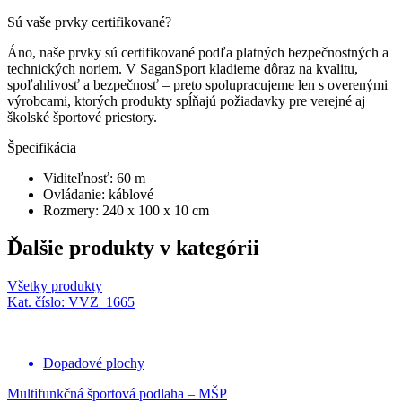
Sú vaše prvky certifikované?
Áno, naše prvky sú certifikované podľa platných bezpečnostných a
technických noriem. V SaganSport kladieme dôraz na kvalitu,
spoľahlivosť a bezpečnosť – preto spolupracujeme len s overenými
výrobcami, ktorých produkty spĺňajú požiadavky pre verejné aj
školské športové priestory.
Špecifikácia
Viditeľnosť:
60 m
Ovládanie:
káblové
Rozmery:
240 x 100 x 10 cm
Ďalšie produkty v kategórii
Všetky produkty
Kat. číslo: VVZ_1665
Dopadové plochy
Multifunkčná športová podlaha – MŠP