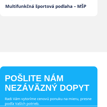
Multifunkčná športová podlaha – MŠP
POŠLITE NÁM
NEZÁVÄZNÝ DOPYT
Radi Vám vytoríme cenovú ponuku na mieru, presne
podľa Vaších potrieb.