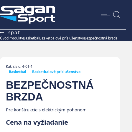
späť
Úvod
Produkty
Basketbal
Basketbalové príslušenstvo
Bezpečnostná brzda
Kat. číslo: 4-01-1
Basketbal
Basketbalové príslušenstvo
BEZPEČNOSTNÁ
BRZDA
Pre konštrukcie s elektrickým pohonom
.
Cena na vyžiadanie